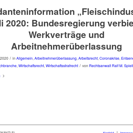
anteninformation „Fleischindus
li 2020: Bundesregierung verbie
Werkverträge und
Arbeitnehmerüberlassung
/
, 2020
in
Allgemein
,
Arbeitnehmerüberlassung
,
Arbeitsrecht
,
Coronakrise
,
Entsen
/
schbranche
,
Wirtschaftsrecht
,
Wirtschaftsstrafrecht
von
Rechtsanwalt Ralf M. Spiel
n
SKANZLEI
Kontakt
Impress