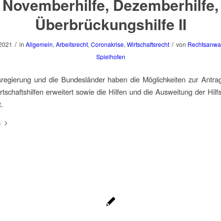
Novemberhilfe, Dezemberhilfe,
Überbrückungshilfe II
/
/
 2021
in
Allgemein
,
Arbeitsrecht
,
Coronakrise
,
Wirtschaftsrecht
von
Rechtsanwal
Spielhofen
regierung und die Bundesländer haben die Möglichkeiten zur Antrags
rtschaftshilfen erweitert sowie die Hilfen und die Ausweitung der Hi
t.
n