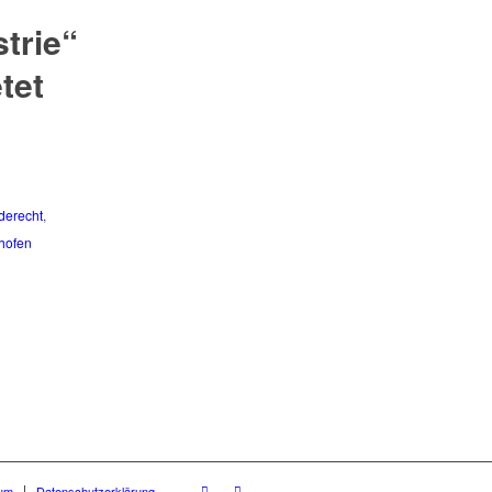
trie“
tet
derecht
,
hofen
um
Datenschutzerklärung