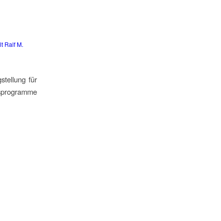
t Ralf M.
tellung für
lfsprogramme