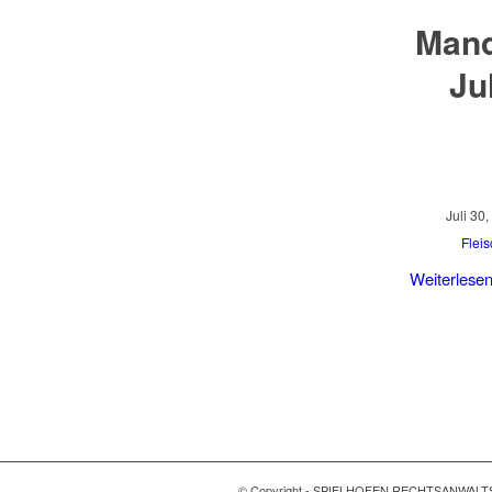
Mand
Ju
Juli 30
Flei
Weiterlese
© Copyright - SPIELHOFEN RECHTSANWALT