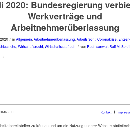
li 2020: Bundesregierung verbie
Werkverträge und
Arbeitnehmerüberlassung
/
, 2020
in
Allgemein
,
Arbeitnehmerüberlassung
,
Arbeitsrecht
,
Coronakrise
,
Entsen
/
schbranche
,
Wirtschaftsrecht
,
Wirtschaftsstrafrecht
von
Rechtsanwalt Ralf M. Spiel
n
SKANZLEI
Kontakt
Impress
ite bereitstellen zu können und um die Nutzung unserer Website statistisc