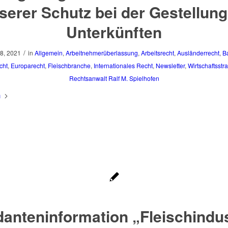
serer Schutz bei der Gestellung
Unterkünften
/
8, 2021
in
Allgemein
,
Arbeitnehmerüberlassung
,
Arbeitsrecht
,
Ausländerrecht
,
B
cht
,
Europarecht
,
Fleischbranche
,
Internationales Recht
,
Newsletter
,
Wirtschaftsstra
Rechtsanwalt Ralf M. Spielhofen
n
anteninformation „Fleischindus