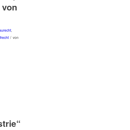
 von
aurecht
,
/
frecht
von
trie“