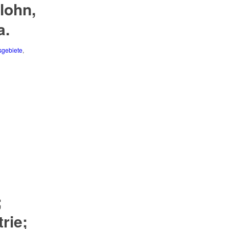
lohn,
a.
sgebiete
,
;
rie;