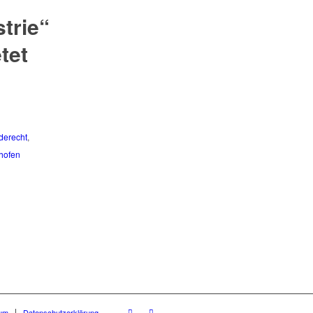
trie“
tet
derecht
,
hofen
um
Datenschutzerklärung