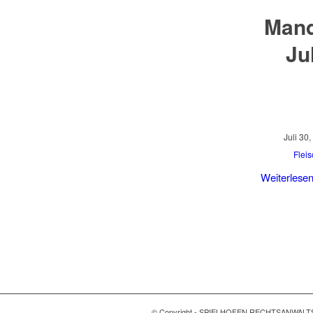
Mand
Ju
Juli 30
Flei
Weiterlese
© Copyright - SPIELHOFEN RECHTSANWALT