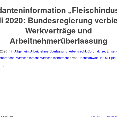
anteninformation „Fleischindus
li 2020: Bundesregierung verbie
Werkverträge und
Arbeitnehmerüberlassung
/
, 2020
in
Allgemein
,
Arbeitnehmerüberlassung
,
Arbeitsrecht
,
Coronakrise
,
Entsen
/
schbranche
,
Wirtschaftsrecht
,
Wirtschaftsstrafrecht
von
Rechtsanwalt Ralf M. Spiel
n
SKANZLEI
Kontakt
Impress