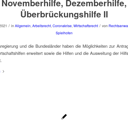
Novemberhilfe, Dezemberhilfe,
Überbrückungshilfe II
/
/
 2021
in
Allgemein
,
Arbeitsrecht
,
Coronakrise
,
Wirtschaftsrecht
von
Rechtsanwal
Spielhofen
regierung und die Bundesländer haben die Möglichkeiten zur Antrags
rtschaftshilfen erweitert sowie die Hilfen und die Ausweitung der Hi
t.
n