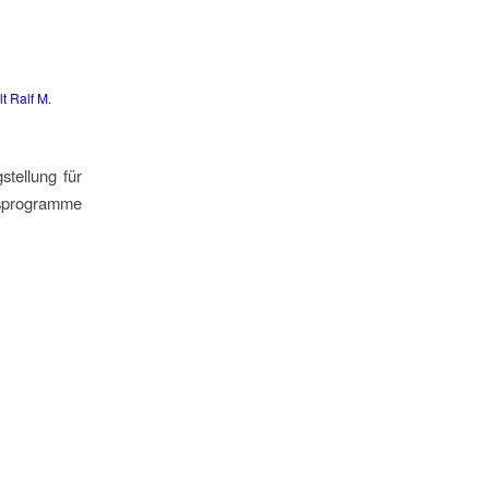
t Ralf M.
tellung für
lfsprogramme