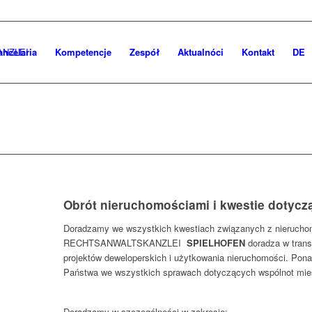
ancelaria
Kompetencje
Zespόł
Aktualnóci
Kontakt
DE
Obrót nieruchomościami i kwestie dotycz
Doradzamy we wszystkich kwestiach związanych z nierucho
RECHTSANWALTSKANZLEI
SPIELHOFEN
doradza w trans
projektów deweloperskich i użytkowania nieruchomości. Pon
Państwa we wszystkich sprawach dotyczących wspólnot mie
Doradzamy w szczególności w zakresie: