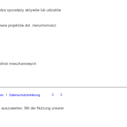
odze sprzedaży aktywów lub udziałów
resie projektów dot. nieruchomości
spólnot mieszkaniowych
um
Datenschutzerklärung
h auszuwerten. Mit der Nutzung unserer