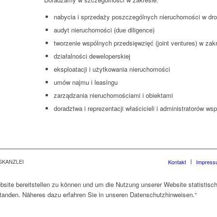
nabycia i sprzedaży poszczególnych nieruchomości w dr
audyt nieruchomości (due diligence)
tworzenie wspólnych przedsięwzięć (joint ventures) w zak
działalności deweloperskiej
eksploatacji i użytkowania nieruchomości
umów najmu i leasingu
zarządzania nieruchomościami i obiektami
doradztwa i reprezentacji właścicieli i administratorów w
SKANZLEI
Kontakt
Impress
ite bereitstellen zu können und um die Nutzung unserer Website statistisc
standen. Näheres dazu erfahren Sie in unseren Datenschutzhinweisen.“