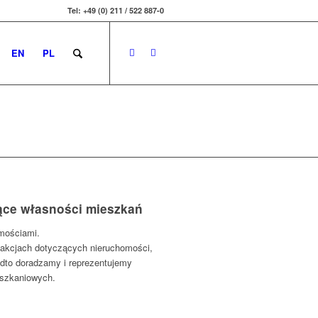
Tel: +49 (0) 211 / 522 887-0
EN
PL
ące własności mieszkań
mościami.
akcjach dotyczących nieruchomości,
adto doradzamy i reprezentujemy
szkaniowych.